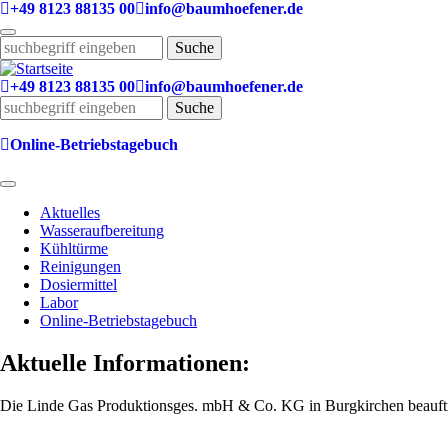
Direkt
+49 8123 88135 00
info@baumhoefener.de
zum
Inhalt
Suche
+49 8123 88135 00
info@baumhoefener.de
Suche
Online-Betriebstagebuch
Aktuelles
Wasseraufbereitung
Main
Kühltürme
navigation
Reinigungen
Dosiermittel
Labor
Online-Betriebstagebuch
Aktuelle Informationen:
Die Linde Gas Produktionsges. mbH & Co. KG in Burgkirchen beauftrag